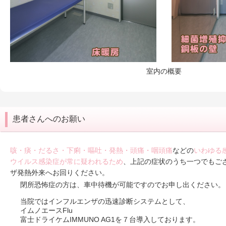
室内の概要
患者さんへのお願い
咳・痰・だるさ・下痢・嘔吐・発熱・頭痛・咽頭痛
などの
いわゆる
ウイルス感染症が常に疑われるため
、上記の症状のうち一つでもご
ザ発熱外来へお回りください。
閉所恐怖症の方は、車中待機が可能ですのでお申し出ください。
当院ではインフルエンザの迅速診断システムとして、
イムノエースFlu
富士ドライケムIMMUNO AG1を７台導入しております。