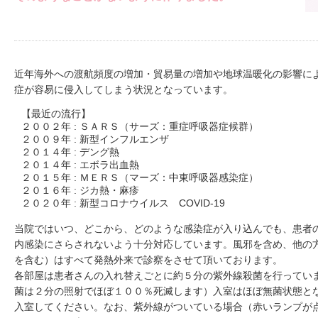
近年海外への渡航頻度の増加・貿易量の増加や地球温暖化の影響に
症が容易に侵入してしまう状況となっています。
【最近の流行】
２００２年 : ＳＡＲＳ（サーズ：重症呼吸器症候群）
２００９年 : 新型インフルエンザ
２０１４年 : デング熱
２０１４年 : エボラ出血熱
２０１５年 : ＭＥＲＳ（マーズ：中東呼吸器感染症）
２０１６年 : ジカ熱・麻疹
２０２０年 : 新型コロナウイルス COVID-19
当院ではいつ、どこから、どのような感染症が入り込んでも、患者
内感染にさらされないよう十分対応しています。風邪を含め、他の
を含む）はすべて発熱外来で診察をさせて頂いております。
各部屋は患者さんの入れ替えごとに約５分の紫外線殺菌を行ってい
菌は２分の照射でほぼ１００％死滅します）入室はほぼ無菌状態と
入室してください。なお、紫外線がついている場合（赤いランプが